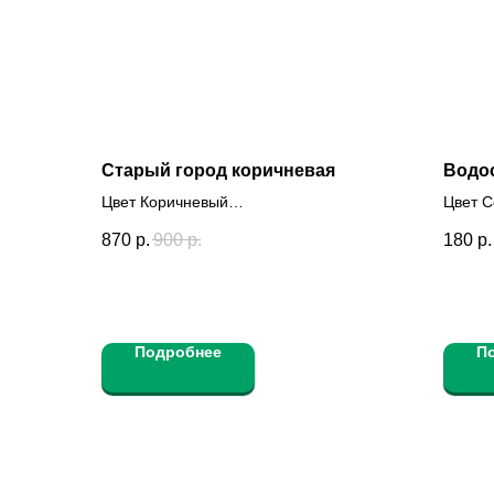
Старый город коричневая
Водо
Цвет Коричневый
Цвет 
Полностью окрашен Да
Полно
870
р.
900
р.
180
р.
Подробнее
П