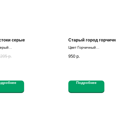
стоки серые
Старый город горчичн
Серый
Цвет Горчичный
стью окрашен Да
Полностью окрашен Да
205
р.
950
р.
одробнее
Подробнее